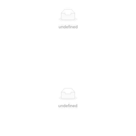
Связаться с нами
многоязычие
undefined
undefined